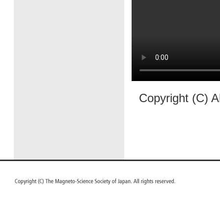
Copyright (C) A