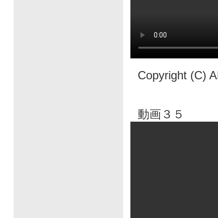
Copyright (C) A
動画３５