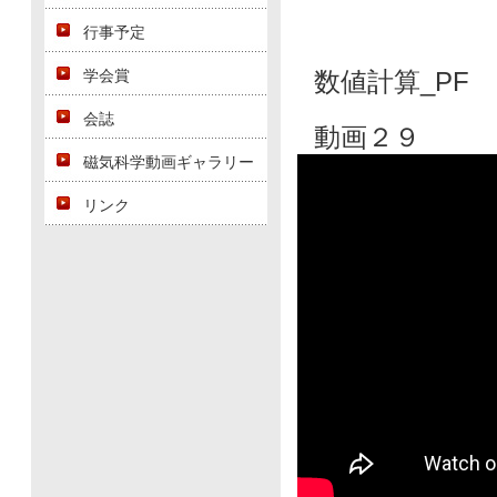
行事予定
学会賞
数値計算_PF
会誌
動画２９
磁気科学動画ギャラリー
リンク